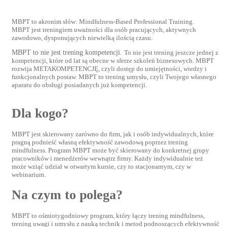
MBPT to akronim słów: Mindfulness-Based Professional Training.
MBPT jest treningiem uważności dla osób pracujących, aktywnych
zawodowo, dysponujących niewielką ilością czasu.
MBPT to nie jest trening kompetencji.
To nie jest trening jeszcze jednej z
kompetencji, które od lat są obecne w sferze szkoleń biznesowych. MBPT
rozwija METAKOMPETENCJĘ, czyli dostęp do umiejętności, wiedzy i
funkcjonalnych postaw. MBPT to trening umysłu, czyli Twojego własnego
aparatu do obsługi posiadanych już kompetencji.
Dla kogo?
MBPT jest skierowany zarówno do firm, jak i osób indywidualnych, które
pragną podnieść własną efektywność zawodową poprzez trening
mindfulness. Program MBPT może być skierowany do konkretnej grupy
pracowników i menedżerów wewnątrz firmy. Każdy indywidualnie też
może wziąć udział w otwartym kursie, czy to stacjonarnym, czy w
webinarium.
Na czym to polega?
MBPT to ośmiotygodniowy program, który łączy trening mindfulness,
trening uwagi i umysłu z nauką technik i metod podnoszących efektywność