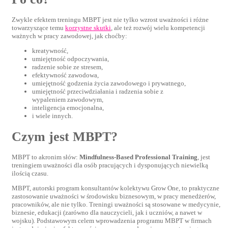
Zwykle efektem treningu MBPT jest nie tylko wzrost uważności i różne
towarzyszące temu
korzystne skutki
, ale też rozwój wielu kompetencji
ważnych w pracy zawodowej, jak choćby:
kreatywność,
umiejętność odpoczywania,
radzenie sobie ze stresem,
efektywność zawodowa,
umiejętność godzenia życia zawodowego i prywatnego,
umiejętność przeciwdziałania i radzenia sobie z
wypaleniem zawodowym,
inteligencja emocjonalna,
i wiele innych.
Czym jest MBPT?
MBPT to akronim słów:
Mindfulness-Based Professional Training
, jest
treningiem uważności dla osób pracujących i dysponujących niewielką
ilością czasu.
MBPT, autorski program konsultantów kolektywu Grow One, to praktyczne
zastosowanie uważności w środowisku biznesowym, w pracy menedżerów,
pracowników, ale nie tylko. Treningi uważności są stosowane w medycynie,
biznesie, edukacji (zarówno dla nauczycieli, jak i uczniów, a nawet w
wojsku). Podstawowym celem wprowadzenia programu MBPT w firmach