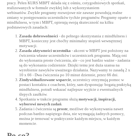
pracy. Pełen KURS MBPT składa się z ośmiu, cotygodniowych spotkań,
realizowanych w formule zwykłej lub z wykorzystaniem
webinariów. Zwykłe programy rozwojowe nie zawsze powodują realne
zmiany w postępowaniu uczestników tychże programów. Programy oparte o
mindfulness, w tym i MBPT, opierają swoją skuteczność na kilku
podstawowych zasadach:
Zasada dobrowolności
- do pełnego skorzystania z mindfulness i
MBPT, konieczny jest choćby minimalny stopień wewnętrznej
motywacji.
Zasada aktywności uczestnika
- akcent w MBPT jest położony na
ćwiczenia własne uczestników i uczestniczek programu. Mają oni
do wykonania proste ćwiczenia, ale - co jest bardzo ważne - zadania
są do wykonania codziennie. Dzięki temu jest duża szansa na
wyrobienie nawyków uważnego działania. Nazywamy to zasadą 2 x
10 x 66 - Dwa ćwiczenia po 10 minut dziennie, przez 66 dni.
Zindywidualizowane wsparcie
, uczestnicy otrzymują pomoc w
postaci kontaktu z coachem, który, sam dysponując bogatą praktyką
mindfulness, potrafi wskazać najlepsze wyjście z ewentualnych
ślepych zaułków.
Spotkania w trakcie programu służą
motywacji, inspiracji,
wyborowi nowych zadań
.
Zadania i ćwiczenia są
proste
, możliwe do wykonywania nawet
podczas bardzo napiętego dnia, nie wymagają żadnych pomocy,
można je trenować w praktycznie każdym miejscu, w każdym
momencie.
Po co?