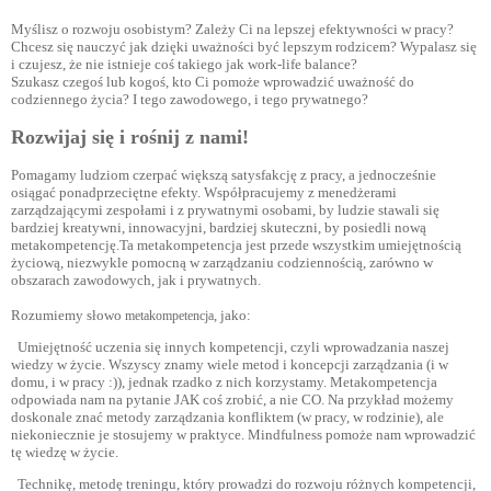
Myślisz o rozwoju osobistym? Zależy Ci na lepszej efektywności w pracy?
Chcesz się nauczyć jak dzięki uważności być lepszym rodzicem? Wypalasz się
i czujesz, że nie istnieje coś takiego jak work-life balance?
Szukasz czegoś lub kogoś, kto Ci pomoże wprowadzić uważność do
codziennego życia? I tego zawodowego, i tego prywatnego?
Rozwijaj się i rośnij z nami!
Pomagamy ludziom czerpać większą satysfakcję z pracy, a jednocześnie
osiągać ponadprzeciętne efekty. Współpracujemy z menedżerami
zarządzającymi zespołami i z prywatnymi osobami, by ludzie stawali się
bardziej kreatywni, innowacyjni, bardziej skuteczni, by posiedli nową
metakompetencję.Ta metakompetencja jest przede wszystkim umiejętnością
życiową, niezwykle pomocną w zarządzaniu codziennością, zarówno w
obszarach zawodowych, jak i prywatnych.
Rozumiemy słowo
, jako:
metakompetencja
Umiejętność uczenia się innych kompetencji, czyli wprowadzania naszej
wiedzy w życie. Wszyscy znamy wiele metod i koncepcji zarządzania (i w
domu, i w pracy :)), jednak rzadko z nich korzystamy. Metakompetencja
odpowiada nam na pytanie JAK coś zrobić, a nie CO. Na przykład możemy
doskonale znać metody zarządzania konfliktem (w pracy, w rodzinie), ale
niekoniecznie je stosujemy w praktyce. Mindfulness pomoże nam wprowadzić
tę wiedzę w życie.
Technikę, metodę treningu, który prowadzi do rozwoju różnych kompetencji,